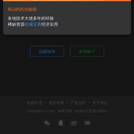
MJJ的武功秘籍
各地技术大佬多年的经验
内容空空如也
稀缺资源
收藏宝典
经济实用
创建版块
发布帖子
友链申请
免责声明
广告合作
关于我们
Copyright © 2024 ·
多维导航
· 由
zibll主题
强力驱动.