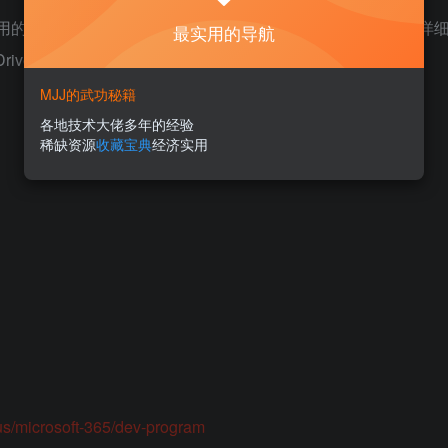
5 应用的许可证。还附带5T的不限速
OneDrive
网盘容量。本文将详
最实用的导航
rive ，以及永久续期教程。
MJJ的武功秘籍
各地技术大佬多年的经验
稀缺资源
收藏宝典
经济实用
-us/microsoft-365/dev-program