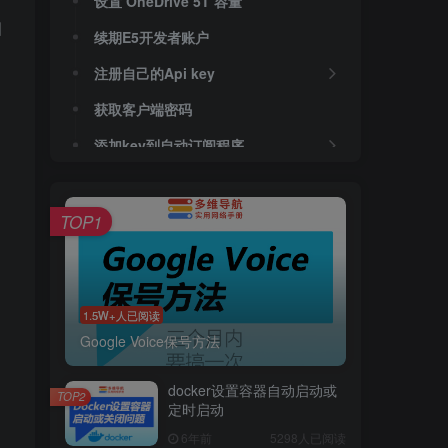
设置 OneDrive 5T 容量
细
续期E5开发者账户
注册自己的Api key
获取客户端密码
添加key到自动订阅程序
注意问题
关闭双重验证
TOP1
其他保号方式
1.5W+人已阅读
Google Voice保号方法
docker设置容器自动启动或
TOP2
定时启动
6年前
5298人已阅读