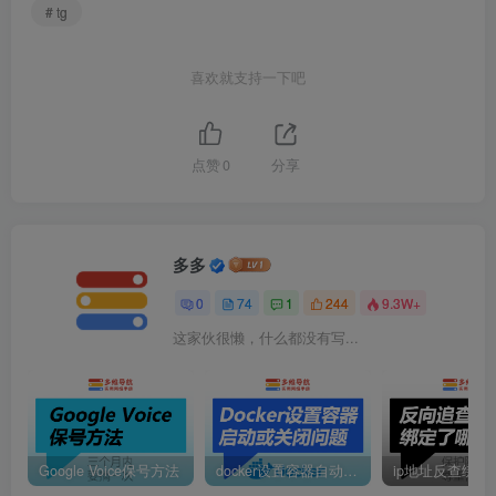
# tg
喜欢就支持一下吧
点赞
0
分享
多多
0
74
1
244
9.3W+
这家伙很懒，什么都没有写...
Google Voice保号方法
docker设置容器自动启动或定时启动
ip地址反查绑定