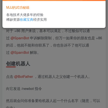
由机器人转发该用户的私聊消息，通过回复机器人所转发的
MJJ的武功秘籍
消息即可回复用户，同时还可以减少窗口的数量且也保障了
各地技术大佬多年的经验
自己一定的隐私问题。
稀缺资源
收藏宝典
经济实用
对于 +86 用户来说，基本可以满足，不过貌似可以通
过
@SpamBot
申诉解除限制，但万一如果你的朋友也是 +86
的话，他就不能和你联系了，你也告诉不了他可以通
过
@SpamBot
解除。
创建机器人
点击
@BotFather
，通过机器人之父创建一个机器人。
向它发送 /newbot 指令
然后就会问你准备要给机器人起一个什么名字（随意，可以
中文）