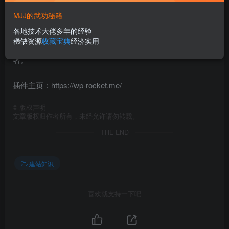
2、
WP Rocket
MJJ的武功秘籍
各地技术大佬多年的经验
稀缺资源
收藏宝典
经济实用
提升网页流畅度，让网页秒开不是梦。配置正确后，效果显
著。
插件主页：https://wp-rocket.me/
©
版权声明
文章版权归作者所有，未经允许请勿转载。
THE END
建站知识
喜欢就支持一下吧