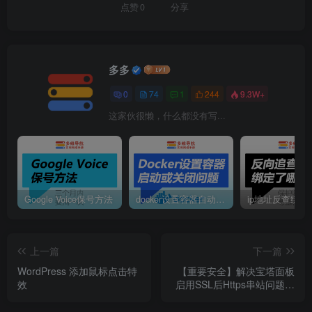
点赞
0
分享
多多
0
74
1
244
9.3W+
这家伙很懒，什么都没有写...
Google Voice保号方法
docker设置容器自动启动或定时启动
ip地址反查绑定
上一篇
下一篇
WordPress 添加鼠标点击特
【重要安全】解决宝塔面板
效
启用SSL后Https串站问题，
防止源站 IP 泄露。