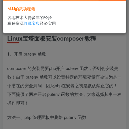
linux宝塔面板下安装composer的方法。
MJJ的武功秘籍
注意下面的安装是将 composer 做为环境变量安装，是直接
各地技术大佬多年的经验
稀缺资源
收藏宝典
经济实用
可以使用 composer 命令的！
Linux宝塔面板安装composer教程
1、开启 putenv 函数
composer 的安装需要php开启 putenv 函数，否则会安装失
败！由于 putenv 函数可以设置特定的环境变量而被认为是一
个潜在的安全漏洞，因此php在安装之初是默认禁止它的！
下面提供了两种开启 putenv 函数的方法，大家选择其中一种
操作即可！
方法一、php 管理面板中删除 putenv 函数