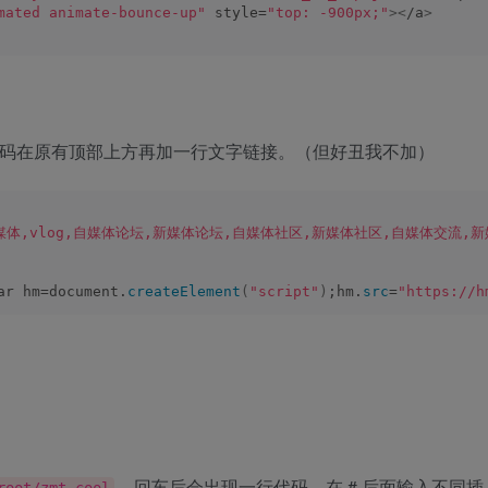
mated animate-bounce-up"
 style=
"top: -900px;"
><
/a
>
码在原有顶部上方再加一行文字链接。（但好丑我不加）
媒体,vlog,自媒体论坛,新媒体论坛,自媒体社区,新媒体社区,自媒体交流,
ar hm=document.
createElement
(
"script"
)
;hm.
src
=
"https://h
，回车后会出现一行代码，在 # 后面输入不同插