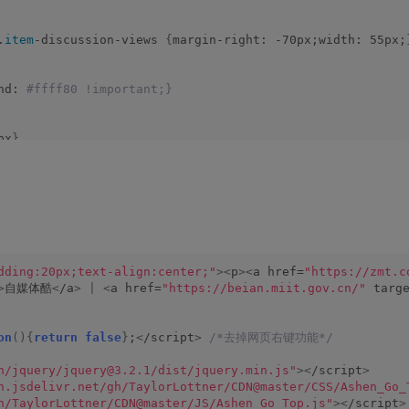
.
item
-discussion-views 
{
margin-right: -70px;width: 55px;
nd:
 #ffff80 !important;}
px
}
s:5px;
}
009ac1;border-radius:5px;}
。
dding:20px;text-align:center;"
><
p
><
a href=
"https://zmt.c
>
自媒体酷
<
/a
>
|
<
a href=
"https://beian.miit.gov.cn/"
 targ
on
(){
return
false
}
;
<
/script
>
/*去掉网页右键功能*/
h/jquery/jquery@3.2.1/dist/jquery.min.js"
><
/script
>
n.jsdelivr.net/gh/TaylorLottner/CDN@master/CSS/Ashen_Go_
h/TaylorLottner/CDN@master/JS/Ashen_Go_Top.js"
><
/script
>