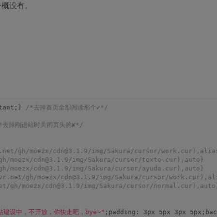
一概没有。
tant;
}
/*去掉首页全部阅读那个✔*/
/*去掉刚进站时关闭页头的✘*/
.net/gh/moezx/cdn@3.1.9/img/Sakura/cursor/work.cur),alia
gh/moezx/cdn@3.1.9/img/Sakura/cursor/texto.cur),auto}
gh/moezx/cdn@3.1.9/img/Sakura/cursor/ayuda.cur),auto}
vr.net/gh/moezx/cdn@3.1.9/img/Sakura/cursor/work.cur),al
et/gh/moezx/cdn@3.1.9/img/Sakura/cursor/normal.cur),auto
站建设中，不开放，你快走吧，bye~"
;padding: 3px 5px 3px 5px;bac