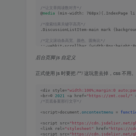
/*让文章阅读数对齐*/
@
media
(
min-width: 768px
){
.IndexPage li
/*搜索结果关键字高亮*/
.DiscussionListItem-main mark 
{
backgrou
/*定义滚动条高宽、颜色、圆角比*/
::-webkit-scrollbar 
{
width:8px;height:8
::-webkit-scrollbar-track 
{
border-radiu
后台页脚 js 自定义
::-webkit-scrollbar-thumb 
{
background
:#
正式使用 js 时要把 /**/ 这玩意去掉，css 不用
<
div style=
"width:100%;margin:0 auto;pa
<
br
>
© 
2021
<
a href=
"https://zmt.cool/"
/*页底备案那行文字*/
<
script
>
document.
oncontextmenu
 = 
functi
<
script src=
"https://cdn.jsdelivr.net/g
<
link rel=
"stylesheet"
 href=
"https://cd
<
script src=
"https://cdn.jsdelivr.net/g