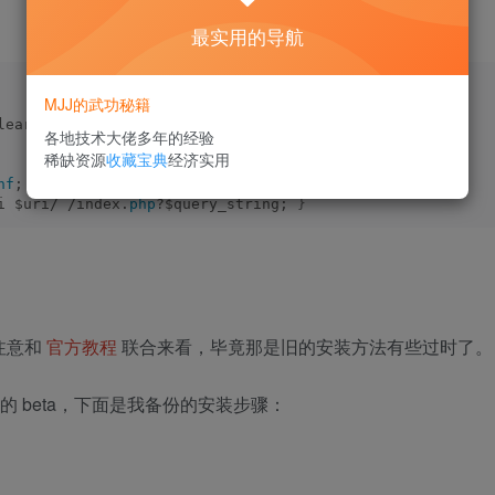
最实用的导航
MJJ的武功秘籍
he:clear （我也不知道/清除缓存）
各地技术大佬多年的经验
稀缺资源
收藏宝典
经济实用
nf
;
i $uri/ /index.
php
?$query_string; 
}
注意和
官方教程
联合来看，毕竟那是旧的安装方法有些过时了。
前的 beta，下面是我备份的安装步骤：