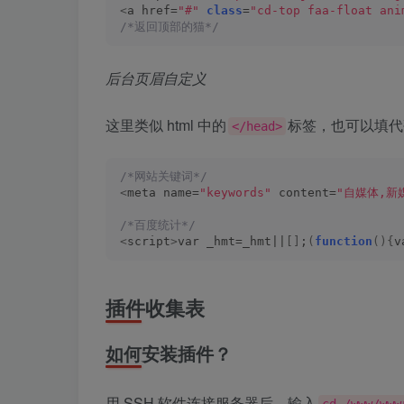
<
a href=
"#"
class
=
"cd-top faa-float ani
/*返回顶部的猫*/
后台页眉自定义
这里类似 html 中的
标签，也可以填代
</head>
/*网站关键词*/
<
meta name=
"keywords"
 content=
"自媒体,新
/*百度统计*/
<
script
>
var _hmt=_hmt||
[]
;
(
function
(){
v
插件收集表
如何安装插件？
用 SSH 软件连接服务器后，输入