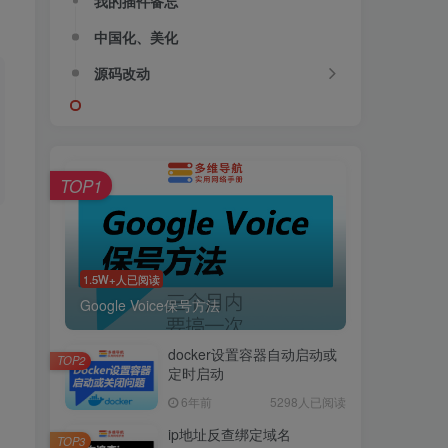
我的插件备忘
中国化、美化
源码改动
TOP1
1.5W+人已阅读
Google Voice保号方法
docker设置容器自动启动或
TOP2
定时启动
6年前
5298人已阅读
ip地址反查绑定域名
TOP3