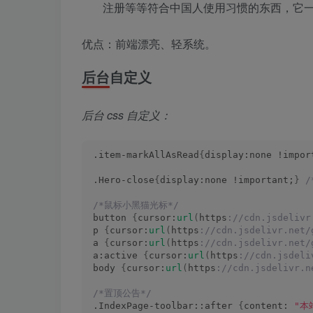
注册等等符合中国人使用习惯的东西，它
优点：前端漂亮、轻系统。
后台自定义
后台 css 自定义：
.item-markAllAsRead
{
display:none !impor
.Hero-close
{
display:none !important;
}
/*鼠标小黑猫光标*/
button 
{
cursor:
url
(
https
://cdn.jsdelivr
p 
{
cursor:
url
(
https
://cdn.jsdelivr.net/
a 
{
cursor:
url
(
https
://cdn.jsdelivr.net/
a:active 
{
cursor:
url
(
https
://cdn.jsdeli
body 
{
cursor:
url
(
https
://cdn.jsdelivr.n
/*置顶公告*/
.IndexPage-toolbar::after 
{
content: 
"本