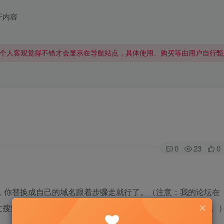
于内容
个人客观觉得不错才会显示在导航站点，具体使用、购买等由用户自行甄
个人客观觉得不错才会显示在导航站点，具体使用、购买等由用户自行甄
个人客观觉得不错才会显示在导航站点，具体使用、购买等由用户自行甄
0
23
0
装演示，你替换成自己的域名跟着步骤走就行了。（注意：我的论坛在
文搜索、分页跳转我再玩。也可能没需求从此就不再接触它了。