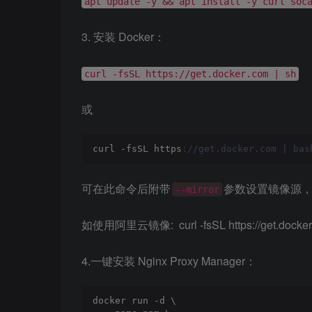
apt update -y && apt install -y curl soc
3.
安装
Docker：
curl -fsSL https://get.docker.com | sh
或
curl -fsSL https
://get.docker.com | bas
可在此命令后附带
参数设置镜像源，
--mirror
如使用阿里云镜像: curl -fsSL https://get.docker.co
4.一键安装 Nginx Proxy Manager：
docker run -d \