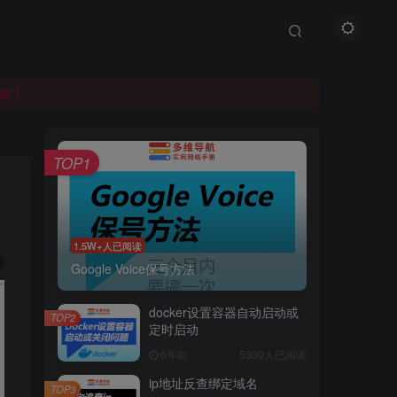
别！
别！
别！
TOP1
1.5W+人已阅读
Google Voice保号方法
docker设置容器自动启动或
TOP2
定时启动
6年前
5300人已阅读
ip地址反查绑定域名
TOP3