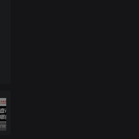
查绑定域名
微软免费Windows电脑
在线客服合集
临