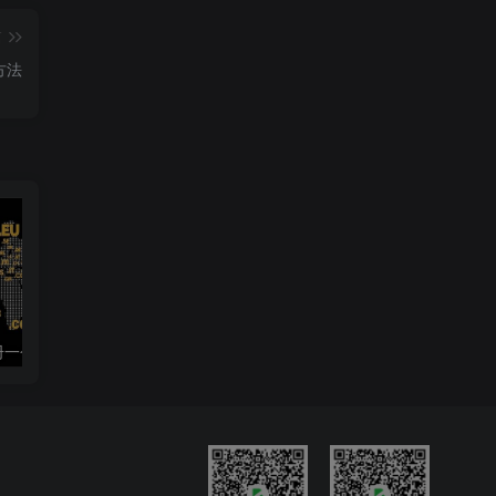
篇
方法
如何完美的注册一个eu.org二级域名，各种流程超级简化，超级简单。
2022年5月最新版可续签的Office 365 E5开发者订阅！＋5T 不限速网盘教程(附自动续订的方法)
如何优雅地