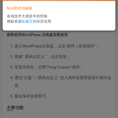
框七彩光子特效等等。
MJJ的武功秘籍
WordPress 发布页：
https://cn.wordpress.org/plugins/feng-
各地技术大佬多年的经验
稀缺资源
收藏宝典
经济实用
custom
推荐使用WordPress 仪表盘安装使用
进入WordPress仪表盘，点击“插件->安装插件”；
搜索“ 晨风自定义 ”，点击安装；
安装完毕后，启用“Feng Custom”插件；
通过“主题”->“晨风自定义” 进入插件设置界面进行相关设
置.
最后保存设置即可。
主要功能