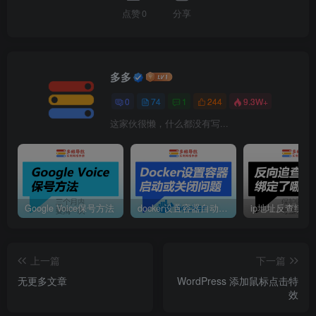
点赞
0
分享
多多
0
74
1
244
9.3W+
这家伙很懒，什么都没有写...
Google Voice保号方法
docker设置容器自动启动或定时启动
ip地址反查绑定
上一篇
下一篇
无更多文章
WordPress 添加鼠标点击特
效