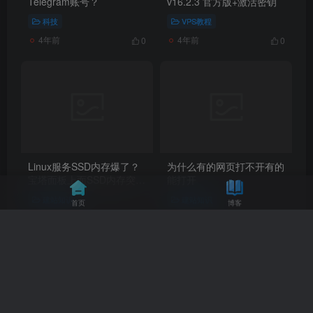
Telegram账号？
v16.2.3 官方版+激活密钥
科技
VPS教程
4年前
4年前
0
0
Linux服务SSD内存爆了？
为什么有的网页打不开有的
宝塔面板上面SSD内存突然
能打开
爆红？试试下面的方法即可
建站知识
建站知识
首页
博客
解决。
4年前
4年前
0
0
返回顶部