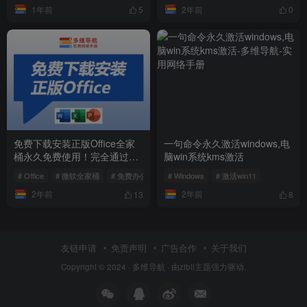
1年前
2年前
5
0
免费下载安装正版Office全家
一句命令永久激活windows,电
桶永久免费使用！完全通过官
脑win系统kms激活
方下载，放心安装。
# Office
# 微软全家桶
# 免费办公软件
# Windows
# 激活win11
2年前
2年前
13
8
友链申请
免责声明
广告合作
关于我们
Copyright © 2024 ·
多维导航
· 由
zibll主题
强力驱动.